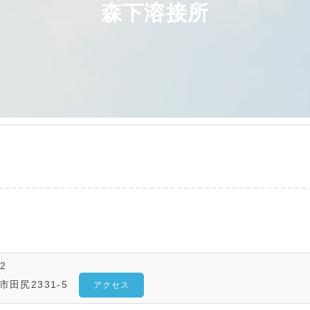
森下溶接所
2
市田尻2331-5
アクセス